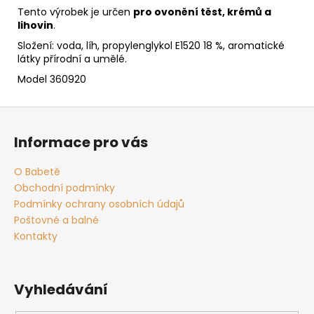
č
Tento výrobek je určen
pro ovonění těst, krémů a
u
lihovin
.
j
Složení: voda, líh, propylenglykol E1520 18 %, aromatické
e
látky přírodní a umělé.
m
e
Model 360920
Z
á
Informace pro vás
p
a
O Babetě
t
Obchodní podmínky
í
Podmínky ochrany osobních údajů
Poštovné a balné
Kontakty
Vyhledávání