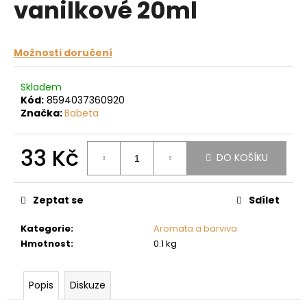
vanilkové 20ml
a
j
í
Možnosti doručení
t
?
Skladem
Kód:
8594037360920
Značka:
Babeta
33 Kč
DO KOŠÍKU
HLEDAT
Měrná
cena:
Zeptat se
Sdílet
D
Kategorie
:
Aromata a barviva
o
Hmotnost
:
0.1 kg
p
o
r
Popis
Diskuze
u