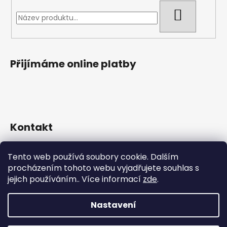
HLEDAT
Přijímáme online platby
Kontakt
565 492 227
Tento web používá soubory cookie. Dalším
722 930 352
procházením tohoto webu vyjadřujete souhlas s
jejich používáním.. Více informací
zde
.
Nastavení
Vytvořil Shoptet