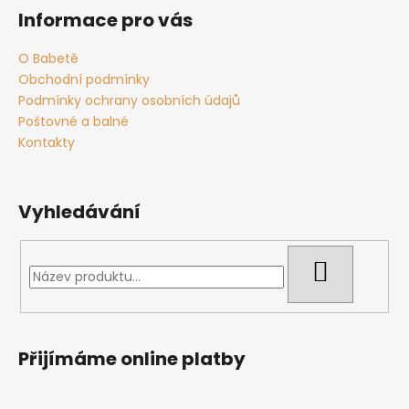
č
á
á
Informace pro vás
u
d
p
j
a
a
O Babetě
e
c
t
Obchodní podmínky
m
í
í
e
Podmínky ochrany osobních údajů
p
Poštovné a balné
r
Kontakty
v
k
y
v
Vyhledávání
ý
p
i
HLEDAT
s
u
Přijímáme online platby