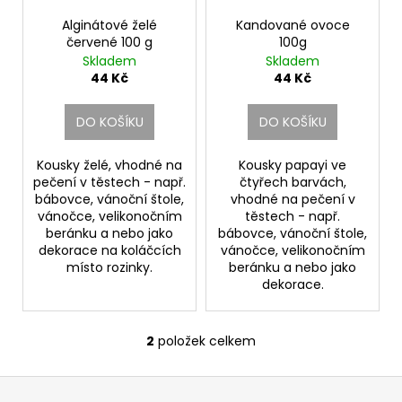
r
ů
a
o
Alginátové želé
Kandované ovoce
j
červené 100 g
100g
d
Skladem
Skladem
í
u
44 Kč
44 Kč
t
k
?
t
DO KOŠÍKU
DO KOŠÍKU
ů
Kousky želé, vhodné na
Kousky papayi ve
pečení v těstech - např.
čtyřech barvách,
bábovce, vánoční štole,
vhodné na pečení v
HLEDAT
vánočce, velikonočním
těstech - např.
beránku a nebo jako
bábovce, vánoční štole,
dekorace na koláčcích
vánočce, velikonočním
místo rozinky.
beránku a nebo jako
D
dekorace.
o
p
2
položek celkem
o
O
r
v
Z
u
l