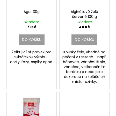
d
r
a
u
o
j
Agar 30g
Alginátové želé
k
červené 100 g
d
í
Skladem
Skladem
t
u
t
71 Kč
44 Kč
ů
k
?
t
DO KOŠÍKU
DO KOŠÍKU
ů
Želírující přípravek pro
Kousky želé, vhodné na
cukrářskou výrobu –
pečení v těstech - např.
HLEDAT
dorty, řezy, aspiky apod.
bábovce, vánoční štole,
vánočce, velikonočním
beránku a nebo jako
dekorace na koláčcích
místo rozinky.
D
o
p
o
r
u