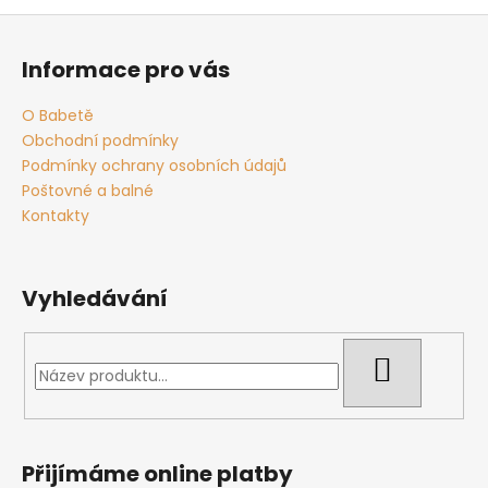
o
d
Z
v
a
á
á
c
Informace pro vás
n
p
í
í
p
a
O Babetě
r
t
Obchodní podmínky
v
í
Podmínky ochrany osobních údajů
k
Poštovné a balné
y
Kontakty
v
ý
p
Vyhledávání
i
s
u
HLEDAT
Přijímáme online platby