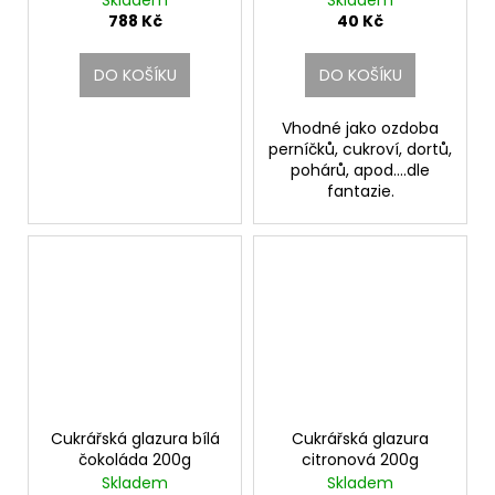
Skladem
Skladem
788 Kč
40 Kč
DO KOŠÍKU
DO KOŠÍKU
Vhodné jako ozdoba
perníčků, cukroví, dortů,
pohárů, apod....dle
fantazie.
Cukrářská glazura bílá
Cukrářská glazura
čokoláda 200g
citronová 200g
Skladem
Skladem