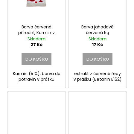
č
u
j
e
m
Barva červená
Barva jahodově
e
přírodní, Karmin v
červená 5g
prášku (5%)
Skladem
Skladem
27 Kč
17 Kč
DO KOŠÍKU
DO KOŠÍKU
Karmin (5 %), barva do
extrakt z červené řepy
potravin v prášku
v prášku (Betanin E162)