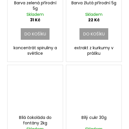
Barva zelená přírodní
Barva žlutá přírodní 5g
5g
Skladem
Skladem
31 Kč
22 Kč
DO KOŠÍKU
DO KOŠÍKU
koncentrát spiruliny a
extrakt z kurkumy v
světlice
prášku
Bílá čokoláda do
Bílý cukr 30g
fontány 2kg