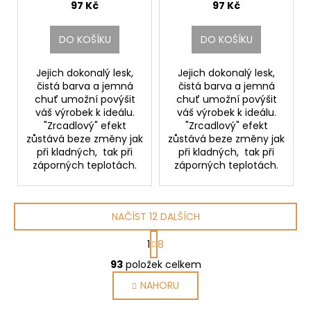
97 Kč
97 Kč
DO KOŠÍKU
DO KOŠÍKU
Jejich dokonalý lesk,
Jejich dokonalý lesk,
čistá barva a jemná
čistá barva a jemná
chuť umožní povýšit
chuť umožní povýšit
váš výrobek k ideálu.
váš výrobek k ideálu.
"Zrcadlový" efekt
"Zrcadlový" efekt
zůstává beze změny jak
zůstává beze změny jak
při kladných, tak při
při kladných, tak při
záporných teplotách.
záporných teplotách.
NAČÍST 12 DALŠÍCH
S
1
8
t
O
r
93
položek celkem
v
á
NAHORU
l
n
k
á