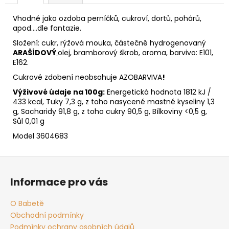
č
u
Vhodné jako ozdoba perníčků, cukroví, dortů, pohárů,
j
apod....dle fantazie.
e
Složení: cukr, rýžová mouka, částečně hydrogenovaný
m
ARAŠÍDOVÝ
olej, bramborový škrob, aroma, barvivo: E101,
e
E162.
Cukrové zdobení neobsahuje AZOBARVIVA
!
Výživové údaje na 100g:
Energetická hodnota 1812 kJ /
433 kcal, Tuky 7,3 g, z toho nasycené mastné kyseliny 1,3
g, Sacharidy 91,8 g, z toho cukry 90,5 g, Bílkoviny <0,5 g,
Sůl 0,01 g
Model 3604683
Z
á
Informace pro vás
p
a
O Babetě
t
Obchodní podmínky
í
Podmínky ochrany osobních údajů