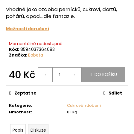
a
Vhodné jako ozdoba perníčků, cukroví, dortů,
j
pohárů, apod....dle fantazie.
í
Možnosti doručení
t
?
Momentálně nedostupné
Kód:
8594037364683
Značka:
Babeta
HLEDAT
40 Kč
DO KOŠÍKU
Měrná
cena:
Zeptat se
Sdílet
D
o
Kategorie
:
Cukrové zdobení
p
Hmotnost
:
0.1 kg
o
r
u
Popis
Diskuze