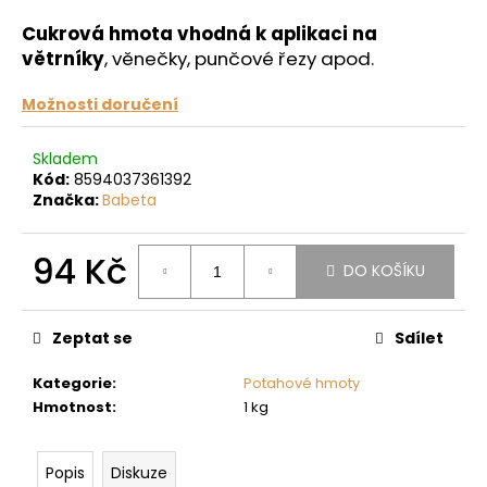
a
Cukrová hmota vhodná k aplikaci na
j
větrníky
, věnečky, punčové řezy apod.
í
Možnosti doručení
t
?
Skladem
Kód:
8594037361392
Značka:
Babeta
HLEDAT
94 Kč
DO KOŠÍKU
Měrná
cena:
Zeptat se
Sdílet
D
o
Kategorie
:
Potahové hmoty
p
Hmotnost
:
1 kg
o
r
u
Popis
Diskuze