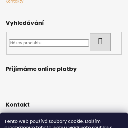
Kontakty
Vyhledávání
HLEDAT
Přijímáme online platby
Kontakt
565 492 227
Tento web používá soubory cookie. Dalším
722 930 352
procházením tohoto webu vyjadřujete souhlas s