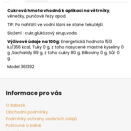
č
u
Cukrová hmota vhodná k aplikaci na větrníky
,
j
věnečky, punčové řezy apod.
e
TIP:
Po nahřátí ve vodní lázni se stane tekutější.
m
e
Složení : cukr,glukózový sirup,voda.
Výživové údaje na 100g:
Energetická hodnota 1513
kJ/356 kcal, Tuky 0 g, z toho nasycené mastné kyseliny 0
g ,Sacharidy 89 g, z toho cukry 80 g, Bílkoviny 0 g, Sůl 0
g.
Model 361392
Z
á
Informace pro vás
p
a
O Babetě
t
Obchodní podmínky
í
Podmínky ochrany osobních údajů
Poštovné a balné